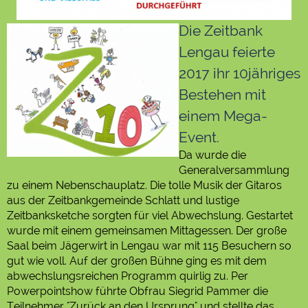
Die Zeitbank
Lengau feierte
2017 ihr 10jähriges
Bestehen mit
einem Mega-
Event.
Da wurde die
Generalversammlung
zu einem Nebenschauplatz. Die tolle Musik der Gitaros
aus der Zeitbankgemeinde Schlatt und lustige
Zeitbanksketche sorgten für viel Abwechslung. Gestartet
wurde mit einem gemeinsamen Mittagessen. Der große
Saal beim Jägerwirt in Lengau war mit 115 Besuchern so
gut wie voll. Auf der großen Bühne ging es mit dem
abwechslungsreichen Programm quirlig zu. Per
Powerpointshow führte Obfrau Siegrid Pammer die
Teilnehmer "Zurück an den Ursprung" und stellte das