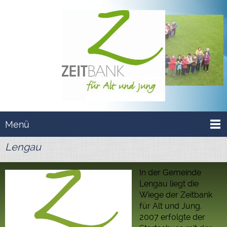
Menü
Lengau
In der Gemeinde
Lengau liegt die
Wiege der Zeitbank
für Alt und Jung.
2007 erfolgte der